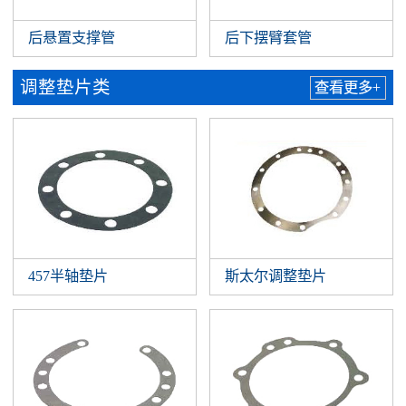
后悬置支撑管
后下摆臂套管
调整垫片类
查看更多+
457半轴垫片
斯太尔调整垫片