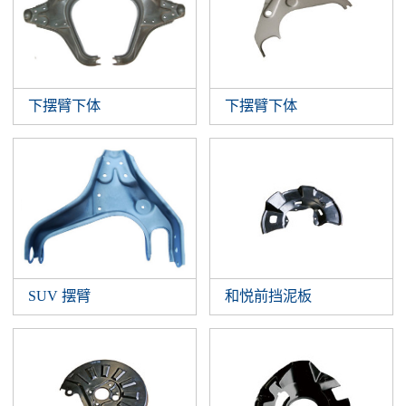
下摆臂下体
下摆臂下体
SUV 摆臂
和悦前挡泥板