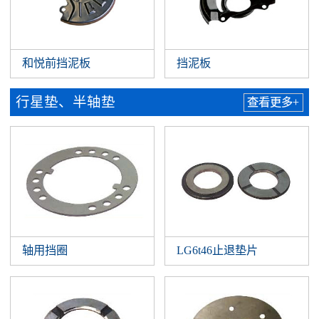
和悦前挡泥板
挡泥板
行星垫、半轴垫
查看更多+
轴用挡圈
LG6t46止退垫片