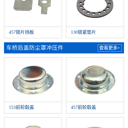
457锁片挡板
130锁紧垫片
车桥后盖防尘罩冲压件
查看更多+
153前轮毂盖
457前轮毂盖