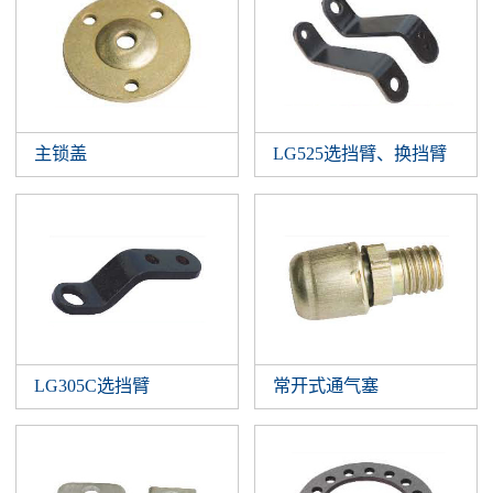
主锁盖
LG525选挡臂、换挡臂
LG305C选挡臂
常开式通气塞