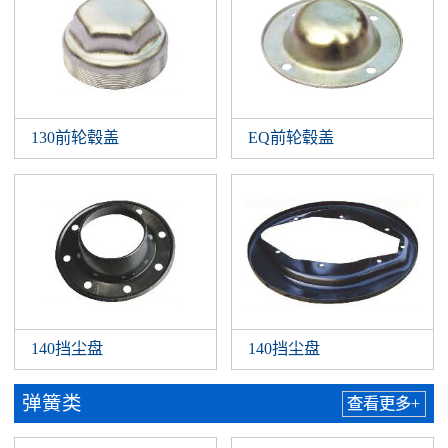
130前轮毂盖
EQ前轮毂盖
140挡尘盘
140挡尘盘
弹簧类
查看更多+