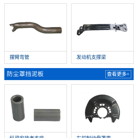
摆臂弯管
发动机支撑梁
防尘罩挡泥板
查看更多+