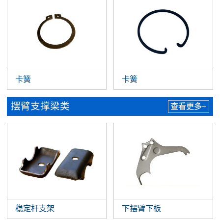
卡簧
卡簧
摆臂支撑梁类
查看更多+
稳定杆支架
下摆臂下板