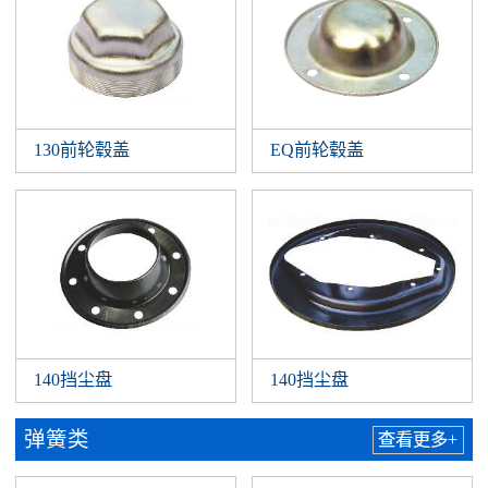
130前轮毂盖
EQ前轮毂盖
140挡尘盘
140挡尘盘
弹簧类
查看更多+