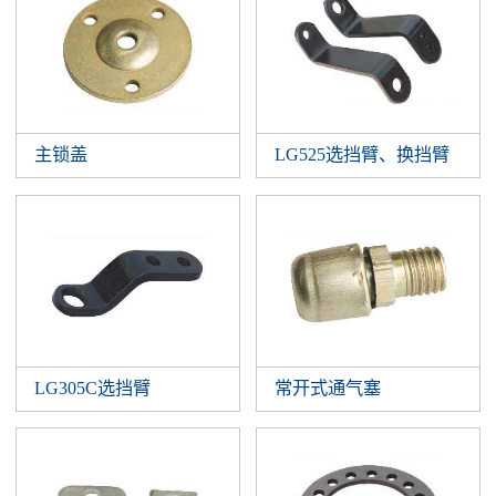
主锁盖
LG525选挡臂、换挡臂
LG305C选挡臂
常开式通气塞