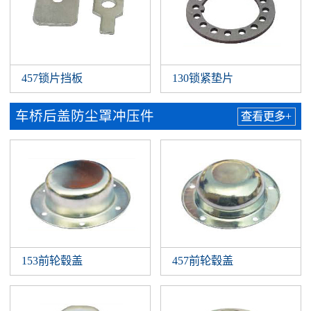
457锁片挡板
130锁紧垫片
车桥后盖防尘罩冲压件
查看更多+
153前轮毂盖
457前轮毂盖