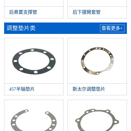
后悬置支撑管
后下摆臂套管
调整垫片类
查看更多+
457半轴垫片
斯太尔调整垫片