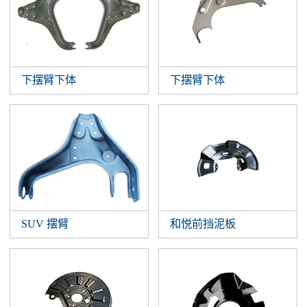
下摆臂下体
下摆臂下体
SUV 摆臂
和悦前挡泥板