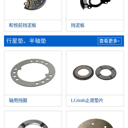
和悦前挡泥板
挡泥板
行星垫、半轴垫
查看更多+
轴用挡圈
LG6t46止退垫片