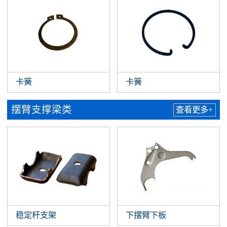
卡簧
卡簧
摆臂支撑梁类
查看更多+
稳定杆支架
下摆臂下板