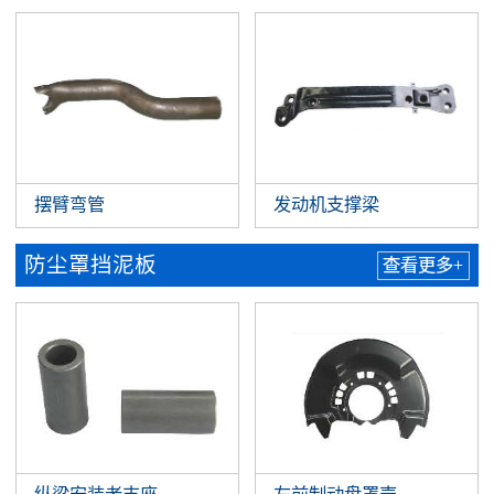
摆臂弯管
发动机支撑梁
防尘罩挡泥板
查看更多+