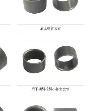
后上横臂套管
后下摆臂拉臂小轴套套管