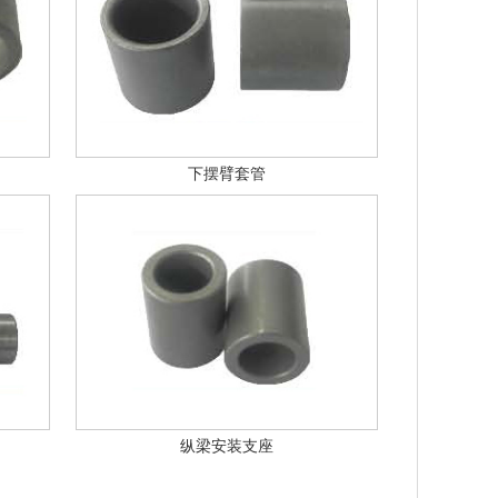
下摆臂套管
纵梁安装支座