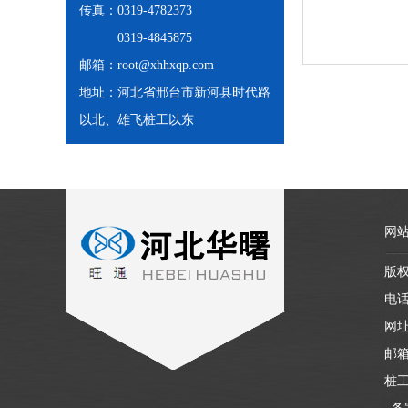
传真：0319-4782373
0319-4845875
邮箱：root@xhhxqp.com
地址：河北省邢台市新河县时代路
以北、雄飞桩工以东
网
版
电话
网址：
邮箱
桩