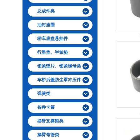
总成件类
油封座圈
轿车底盘悬挂件
行星垫、半轴垫
锁紧垫片、锁紧螺母类
车桥后盖防尘罩冲压件
弹簧类
各种卡簧
摆臂支撑梁类
摆臂弯管类