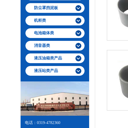
防尘罩挡泥板
机柜类
电池箱体类
消音器类
液压油箱类产品
液压站类产品
电话：0319-4782360