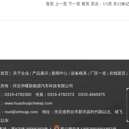
首页 上一页 下一页 尾页 页次：1/1页 共12条
站首页
|
关于企业
|
产品展示
|
新闻中心
|
设备模具
|
厂区一览
|
在线留言
|
权所有：河北华曙新能源汽车科技有限公司
：0319-4782360 传真：0319-4782373 0319-4845875
www.huashuqichekeji.com
：root@xhhxqp.com 地址：河北省邢台市新河县时代路以北、雄飞
工以东