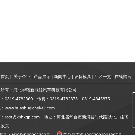
站首页
|
关于企业
|
产品展示
|
新闻中心
|
设备模具
|
厂区一览
|
在线留言
|
权所有：河北华曙新能源汽车科技有限公司
：0319-4782360 传真：0319-4782373 0319-4845875
www.huashuqichekeji.com
：root@xhhxqp.com 地址：河北省邢台市新河县时代路以北、雄飞
工以东