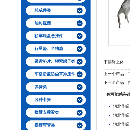
总成件类
油封座圈
轿车底盘悬挂件
行星垫、半轴垫
锁紧垫片、锁紧螺母类
下摆臂上体
上一个产品：
车桥后盖防尘罩冲压件
下一个产品：
弹簧类
你可能感兴
各种卡簧
河北华曙
摆臂支撑梁类
河北华曙
河北华曙
摆臂弯管类