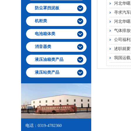
河北华曙
防尘罩挡泥板
寻求汽车
机柜类
河北华曙
气体排放报
电池箱体类
公司福利
消音器类
述职就要
我国运载
液压油箱类产品
液压站类产品
电话：0319-4782360