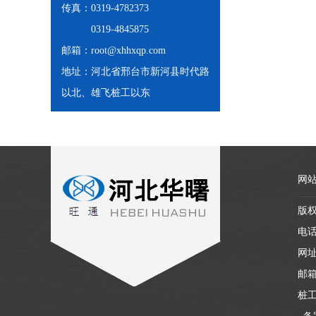
传真：0319-4782373
0319-4845875
邮箱：root@xhhxqp.com
地址：河北省邢台市新河县时代路
以北、雄飞桩工以东
网
版
电话
网址：
邮箱
桩