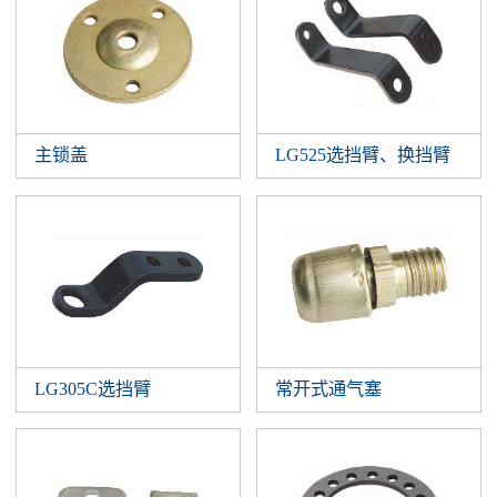
主锁盖
LG525选挡臂、换挡臂
LG305C选挡臂
常开式通气塞