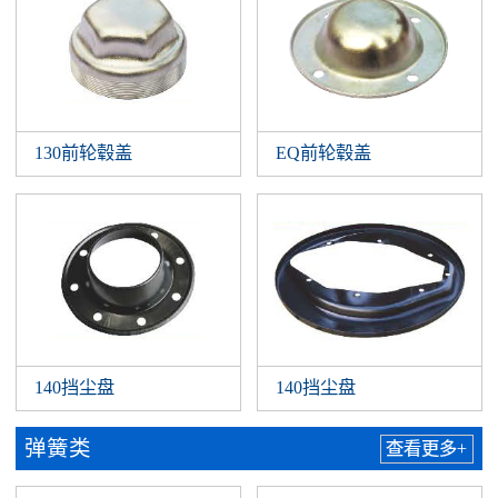
130前轮毂盖
EQ前轮毂盖
140挡尘盘
140挡尘盘
弹簧类
查看更多+