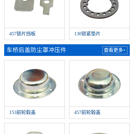
457锁片挡板
130锁紧垫片
车桥后盖防尘罩冲压件
查看更多+
153前轮毂盖
457前轮毂盖