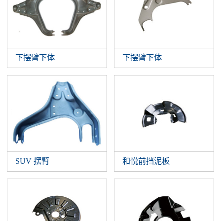
下摆臂下体
下摆臂下体
SUV 摆臂
和悦前挡泥板