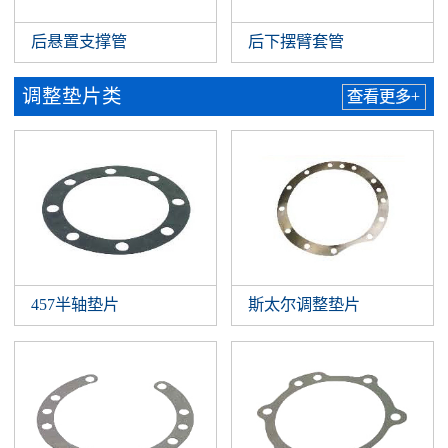
后悬置支撑管
后下摆臂套管
调整垫片类
查看更多+
457半轴垫片
斯太尔调整垫片