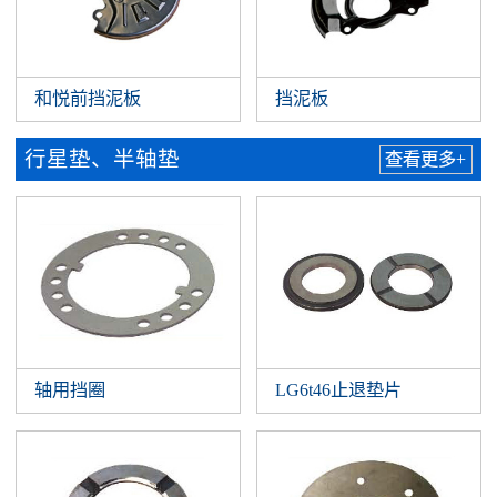
和悦前挡泥板
挡泥板
行星垫、半轴垫
查看更多+
轴用挡圈
LG6t46止退垫片