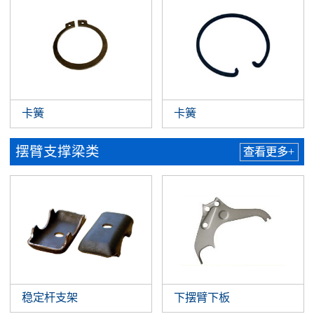
卡簧
卡簧
摆臂支撑梁类
查看更多+
稳定杆支架
下摆臂下板