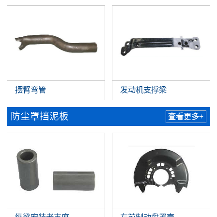
摆臂弯管
发动机支撑梁
防尘罩挡泥板
查看更多+