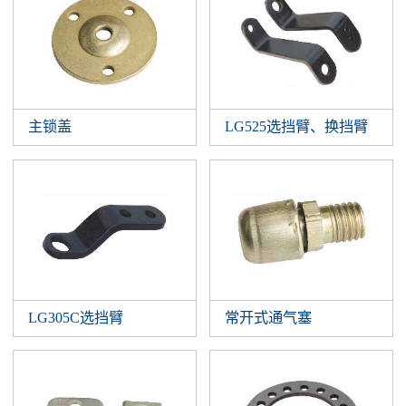
主锁盖
LG525选挡臂、换挡臂
LG305C选挡臂
常开式通气塞