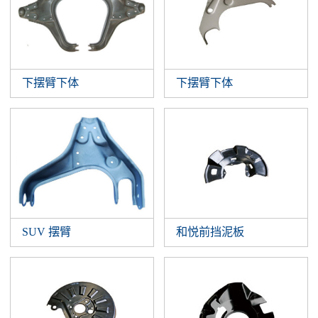
下摆臂下体
下摆臂下体
SUV 摆臂
和悦前挡泥板