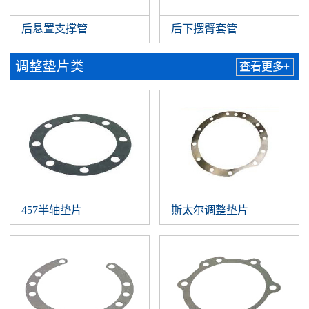
后悬置支撑管
后下摆臂套管
调整垫片类
查看更多+
457半轴垫片
斯太尔调整垫片