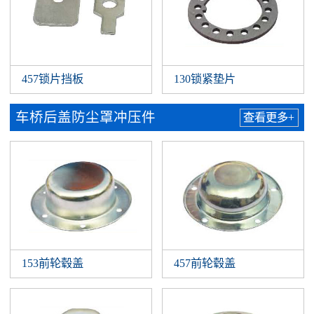
457锁片挡板
130锁紧垫片
车桥后盖防尘罩冲压件
查看更多+
153前轮毂盖
457前轮毂盖