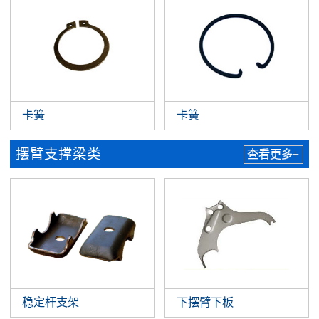
卡簧
卡簧
摆臂支撑梁类
查看更多+
稳定杆支架
下摆臂下板