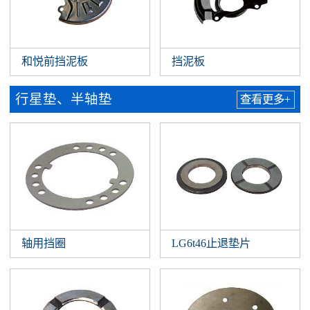
和悦前挡泥板
挡泥板
行星垫、半轴垫
查看更多+
轴用挡圈
LG6t46止退垫片