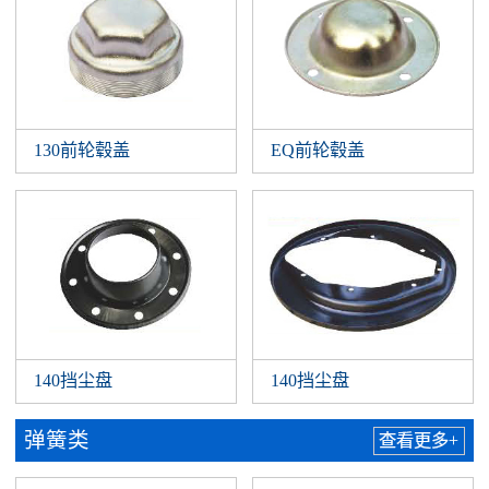
130前轮毂盖
EQ前轮毂盖
140挡尘盘
140挡尘盘
弹簧类
查看更多+