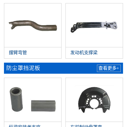
摆臂弯管
发动机支撑梁
防尘罩挡泥板
查看更多+